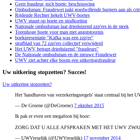
Geen fraudeur, toch boete: beschouwing
Ombudsman: Fraudewet pakt goedwillende burgers aan als cri
Rijdende Rechter hekelt UWV-boetes
UWV stuurt op boete en strafkorting
Nationale ombudsman laat drieduizend zzp'ers in de steek
Torenhoge boete voor man met angststoornis
boekpresentatie "Kafka was een zzp'er"
strafblad van 72 zzp'ers collectief verwijderd
Het UWV betrapt drieduizend "fraudeurs"
De Nationale ombudsman en de nieuwe Fraudewet
UWV ziet achter elke boom een uitkeringsfraudeur
Uw uitkering stopzetten? Succes!
Uw uitkering stopzetten?
Het 'handhaven van verzekeringsregels' staat centraal bij het U
— De Groene (@DeGroene)
7 oktober 2015
Ik pak er even een megafoon bij hoor:
ZORG DAT U ALLE AFSPRAKEN MET HET UWV ZWART
— UWVreselijk (@UWVreselijk)
17 november 2014