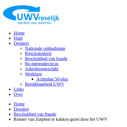
Home
Hulp
Dossiers
Nationale ombudsman
Rijscholenleed
Beschuldigd van fraude
Re-integratiecircus
Arbeidsongeschikt
Werkloos
Actieplan 50-plus
Bereikbaarheid UWV
Links
Over
Home
Dossiers
Beschuldigd van fraude
Reinier van Zutphen te kakken gezet door het UWV