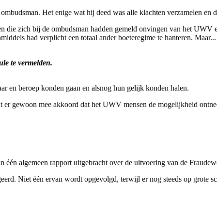
ombudsman. Het enige wat hij deed was alle klachten verzamelen en 
en die zich bij de ombudsman hadden gemeld onvingen van het UWV een
iddels had verplicht een totaal ander boeteregime te hanteren. Maar...
ule te vermelden.
aar en beroep konden gaan en alsnog hun gelijk konden halen.
at er gewoon mee akkoord dat het UWV mensen de mogelijkheid ontnee
één algemeen rapport uitgebracht over de uitvoering van de Fraudewe
rd. Niet één ervan wordt opgevolgd, terwijl er nog steeds op grote s