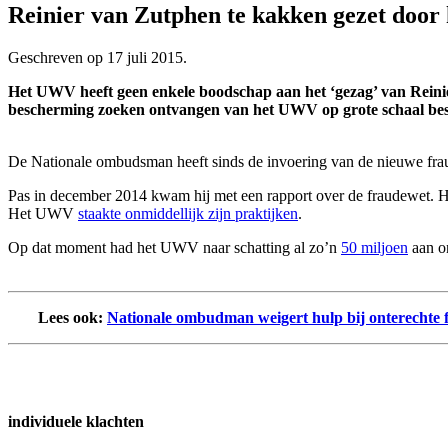
Reinier van Zutphen te kakken gezet doo
Geschreven op
17 juli 2015
.
Het UWV heeft geen enkele boodschap aan het ‘gezag’ van Reini
bescherming zoeken ontvangen van het UWV op grote schaal besl
De Nationale ombudsman heeft sinds de invoering van de nieuwe fraud
Pas in december 2014 kwam hij met een rapport over de fraudewet. H
Het UWV
staakte onmiddellijk zijn praktijken
.
Op dat moment had het UWV naar schatting al zo’n
50 miljoen
aan on
Lees ook:
Nationale ombudman weigert hulp bij onterechte 
individuele klachten